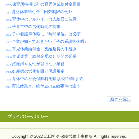
₂₃₂.保育所待機以外の育児休業給付金延長
₂₃₁.育児休業給付金 回数制限の例外
₂₃₀.育休中のアルバイトは支給日に注意
₂₂₉.子育て中の労働時間の制限
₂₂₈.子の看護等休暇に『時間単位』は必須
₂₂₇.企業が知っておきたい『子の看護等休暇』
₂₂₆.育児休業給付金 支給延長の手続き
₂₂₅.育児休業（給付金受給）期間の延長
₂₂₄.妊産婦や女性が就けない業務
₂₂₃.妊産婦の労働制限と保護規定
₂₂₂.育休中の社会保険料免除は3才到達まで
₂₂₁.育児休業と、給付金の支給要件は違う
» 続きを読む
プライバシーポリシー
Copyright © 2022 広田社会保険労務士事務所 All rights reserved.