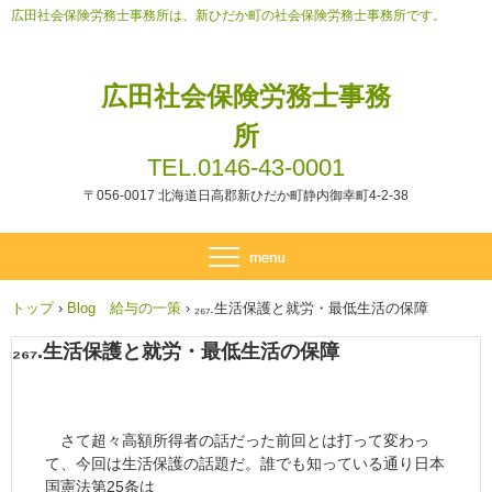
広田社会保険労務士事務所は、新ひだか町の社会保険労務士事務所です。
広田社会保険労務士事務
所
TEL.0146-43-0001
〒056-0017 北海道日高郡新ひだか町静内御幸町4-2-38
トップ
›
Blog 給与の一策
›
₂₆₇.生活保護と就労・最低生活の保障
₂₆₇.生活保護と就労・最低生活の保障
さて超々高額所得者の話だった前回とは打って変わっ
て、今回は生活保護の話題だ。誰でも知っている通り日本
国憲法第25条は