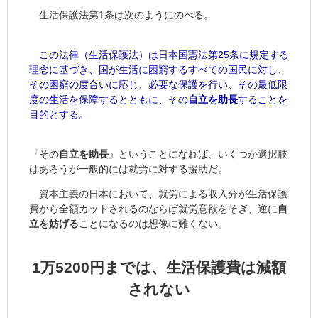
生活保護法第1条は次のようにのべる。
この法律（生活保護法）は日本国憲法第25条に規定する
理念に基づき、国が生活に困窮するすべての国民に対し、
その困窮の度合いに応じ、必要な保護を行い、その最低限
度の生活を保障するとともに、その
自立を助長
することを
目的とする。
『その
自立を助長
』ということになれば、いくつか選択肢
はあろうが一般的には就労に対する援助だ。
資本主義の日本において、就労による収入分が生活保護
費から全額カットされるのならば就労意欲をそぎ、逆に
自
立を妨げる
ことになるのは想像に難くない。
1万5200円までは、生活保護費は減額
されない