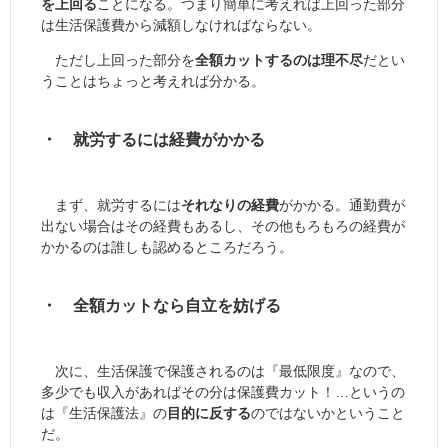
を上回る
ことになる。つまり簡単に考えれば上回った部分
は生活保護費から減額しなければならない。
ただし上回った部分を
全額カットするのは理不尽
だとい
うことはちょっと考えれば分かる。
・ 就労するには経費がかかる
まず、就労するには
それなりの経費
がかかる。通勤費が
出ない場合はその経費もあるし、その他もろもろの経費が
かかるのは誰しも認めるところだろう。
・ 全額カットなら自立を妨げる
次に、生活保護で保護されるのは『最低限度』なので、
多少でも収入があればその分は保護費カット！…というの
は『生活保護法』の
目的に反する
のではないかということ
だ。