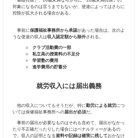
対象になるのは言うまでもないが、使途によってはさらに
控除が拡大される場合がある。
事前に
保護福祉事務所から承認
があった場合は、次のよ
うな使途の収入は
収入認定額から除外
される。
○ クラブ活動費の一部
○ 私立高の授業料の不足分
○ 学習塾の費用
○ 進学費用の貯蓄分
就労収入には届出義務
他の収入についてもそうだが、特に
勤労による就労
につ
いては保健福祉事務所への
届出が必須
だ。
事前の届出が必要なものはそれも含めて、届出がなかっ
たり不正確だったりした場合にはペナルティーがあるの
で、収入の証明となる
資料や記録は確実に残して
おかなけ