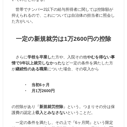
世帯でナンバー2以下の給与所得者に関しては控除額が
抑えられるので、これについては自治体の担当者に照会し
た方がいい。
一定の新規就労は1万2600円の控除
さらに
学校を卒業し
た方や、入院その他
やむを得ない事
情で3年以上就労しなかった
など一定の条件を満たした方
が
継続性のある職業
についた場合、その収入から
・ 当初6ヶ月
・ 月1万2600円
の控除があり『
新規就労控除
』という。つまりその分は保
護費の認定上
収入とみなさない
ということだ。
一定の条件を満たし、その上で『6ヶ月間』という限定