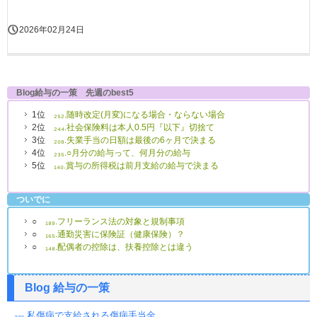
2026年02月24日
Blog給与の一策 先週のbest5
1位
₂₅₂.随時改定(月変)になる場合・ならない場合
2位
₂₄₄.社会保険料は本人0.5円『以下』切捨て
3位
₂₀₈.失業手当の日額は最後の6ヶ月で決まる
4位
₂₃₅.○月分の給与って、何月分の給与
5位
₁₄₀.賞与の所得税は前月支給の給与で決まる
ついでに
○
₁₈₉.フリーランス法の対象と規制事項
○
₁₆₅.通勤災害に保険証（健康保険）？
○
₁₄₈.配偶者の控除は、扶養控除とは違う
Blog 給与の一策
₂₇₀.私傷病で支給される傷病手当金