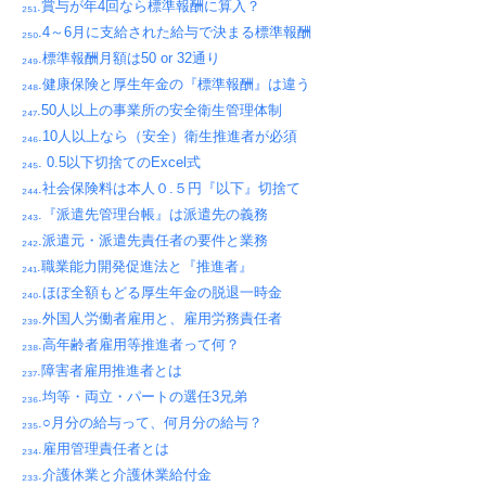
₂₅₁.賞与が年4回なら標準報酬に算入？
₂₅₀.4～6月に支給された給与で決まる標準報酬
₂₄₉.標準報酬月額は50 or 32通り
₂₄₈.健康保険と厚生年金の『標準報酬』は違う
₂₄₇.50人以上の事業所の安全衛生管理体制
₂₄₆.10人以上なら（安全）衛生推進者が必須
₂₄₅. 0.5以下切捨てのExcel式
₂₄₄.社会保険料は本人０.５円『以下』切捨て
₂₄₃.『派遣先管理台帳』は派遣先の義務
₂₄₂.派遣元・派遣先責任者の要件と業務
₂₄₁.職業能力開発促進法と『推進者』
₂₄₀.ほぼ全額もどる厚生年金の脱退一時金
₂₃₉.外国人労働者雇用と、雇用労務責任者
₂₃₈.高年齢者雇用等推進者って何？
₂₃₇.障害者雇用推進者とは
₂₃₆.均等・両立・パートの選任3兄弟
₂₃₅.○月分の給与って、何月分の給与？
₂₃₄.雇用管理責任者とは
₂₃₃.介護休業と介護休業給付金