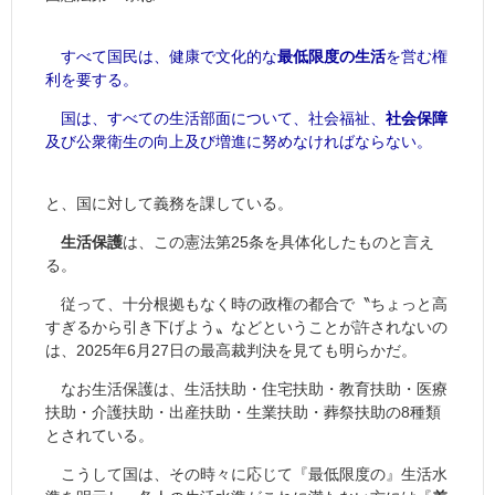
すべて国民は、健康で文化的な
最低限度の生活
を営む権
利を要する。
国は、すべての生活部面について、社会福祉、
社会保障
及び公衆衛生の向上及び増進に努めなければならない。
と、国に対して義務を課している。
生活保護
は、この憲法第25条を具体化したものと言え
る。
従って、十分根拠もなく時の政権の都合で〝ちょっと高
すぎるから引き下げよう〟などということが許されないの
は、2025年6月27日の最高裁判決を見ても明らかだ。
なお生活保護は、生活扶助・住宅扶助・教育扶助・医療
扶助・介護扶助・出産扶助・生業扶助・葬祭扶助の8種類
とされている。
こうして国は、その時々に応じて『最低限度の』生活水