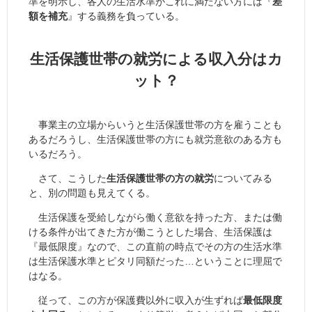
準を明示し、各人の生活水準がこれに満たない方には『
差
額を補充
』する義務を負っている。
生活保護世帯の就労による収入分はカ
ット？
事業主の立場からいうと生活保護世帯の方を雇うことも
あるだろうし、生活保護世帯の方にも就労意欲のある方も
いるだろう。
さて、こうした
生活保護世帯の方の就労
についてみる
と、別の問題も見えてくる。
生活保護を受給しながら働く意欲を持った方、または働
ける条件が出てきた方が働こうとした場合、生活保護は
『最低限度』なので、この直前の時点でその方の生活水準
は生活保護水準とピタリ同額だった…ということに理屈で
はなる。
従って、この方が保護費以外に収入が生ずれば
最低限度