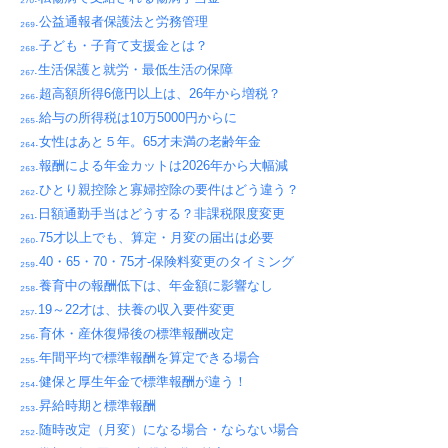
₂₆₉.公益通報者保護法と労務管理
₂₆₈.子ども・子育て支援金とは？
₂₆₇.生活保護と就労・最低生活の保障
₂₆₆.超高額所得6億円以上は、26年から増税？
₂₆₅.給与の所得税は10万5000円からに
₂₆₄.女性はあと５年。65才未満の老齢年金
₂₆₃.報酬による年金カットは2026年から大幅減
₂₆₂.ひとり親控除と寡婦控除の要件はどう違う？
₂₆₁.日額通勤手当はどうする？非課税限度変更
₂₆₀.75才以上でも、算定・月変の届出は必要
₂₅₉.40・65・70・75才-保険料変更のタイミング
₂₅₈.養育中の報酬低下は、年金額に影響なし
₂₅₇.19～22才は、扶養の収入要件変更
₂₅₆.育休・産休復帰後の標準報酬改定
₂₅₅.年間平均で標準報酬を算定できる場合
₂₅₄.健保と厚生年金で標準報酬が違う！
₂₅₃.昇給時期と標準報酬
₂₅₂.随時改定（月変）になる場合・ならない場合