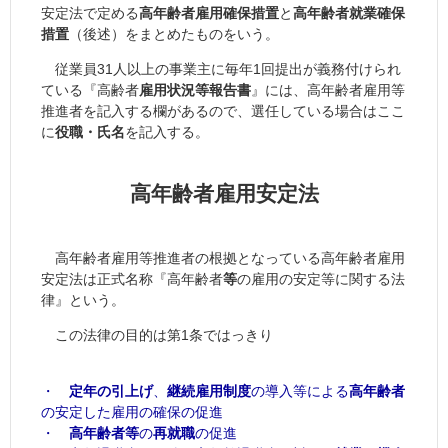
安定法で定める
高年齢者雇用確保措置
と
高年齢者就業確保
措置
（後述）をまとめたものをいう。
従業員31人以上の事業主に毎年1回提出が義務付けられ
ている『高齢者
雇用状況等報告書
』には、高年齢者雇用等
推進者を記入する欄があるので、選任している場合はここ
に
役職・氏名
を記入する。
高年齢者雇用安定法
高年齢者雇用等推進者の根拠となっている高年齢者雇用
安定法は正式名称『高年齢者
等
の雇用の安定等に関する法
律』という。
この法律の目的は第1条ではっきり
・
定年の引上げ
、
継続雇用制度
の導入等による
高年齢者
の安定した雇用の確保の促進
・
高年齢者等
の
再就職
の促進