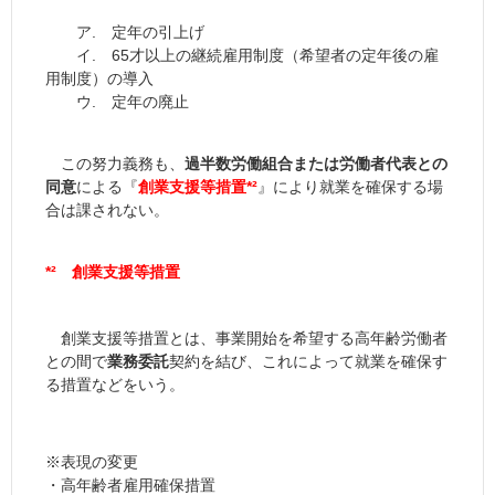
ア. 定年の引上げ
イ. 65才以上の継続雇用制度（希望者の定年後の雇
用制度）の導入
ウ. 定年の廃止
この努力義務も、
過半数労働組合または労働者代表との
同意
による『
創業支援等措置
*²
』により就業を確保する場
合は課されない。
*² 創業支援等措置
創業支援等措置とは、事業開始を希望する高年齢労働者
との間で
業務委託
契約を結び、これによって就業を確保す
る措置などをいう。
※表現の変更
・高年齢者雇用確保措置