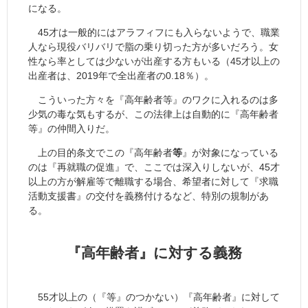
になる。
45才は一般的にはアラフィフにも入らないようで、職業
人なら現役バリバリで脂の乗り切った方が多いだろう。女
性なら率としては少ないが出産する方もいる（45才以上の
出産者は、2019年で全出産者の0.18％）。
こういった方々を『高年齢者等』のワクに入れるのは多
少気の毒な気もするが、この法律上は自動的に『高年齢者
等』の仲間入りだ。
上の目的条文でこの『高年齢者
等
』が対象になっている
のは『再就職の促進』で、ここでは深入りしないが、45才
以上の方が解雇等で離職する場合、希望者に対して『求職
活動支援書』の交付を義務付けるなど、特別の規制があ
る。
『高年齢者』に対する義務
55才以上の（『等』のつかない）『高年齢者』に対して