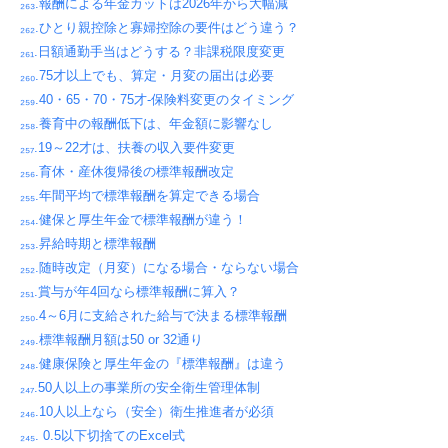
₂₆₃.報酬による年金カットは2026年から大幅減
₂₆₂.ひとり親控除と寡婦控除の要件はどう違う？
₂₆₁.日額通勤手当はどうする？非課税限度変更
₂₆₀.75才以上でも、算定・月変の届出は必要
₂₅₉.40・65・70・75才-保険料変更のタイミング
₂₅₈.養育中の報酬低下は、年金額に影響なし
₂₅₇.19～22才は、扶養の収入要件変更
₂₅₆.育休・産休復帰後の標準報酬改定
₂₅₅.年間平均で標準報酬を算定できる場合
₂₅₄.健保と厚生年金で標準報酬が違う！
₂₅₃.昇給時期と標準報酬
₂₅₂.随時改定（月変）になる場合・ならない場合
₂₅₁.賞与が年4回なら標準報酬に算入？
₂₅₀.4～6月に支給された給与で決まる標準報酬
₂₄₉.標準報酬月額は50 or 32通り
₂₄₈.健康保険と厚生年金の『標準報酬』は違う
₂₄₇.50人以上の事業所の安全衛生管理体制
₂₄₆.10人以上なら（安全）衛生推進者が必須
₂₄₅. 0.5以下切捨てのExcel式