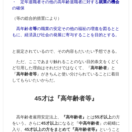
・ 定年退職者その他の高年齢退職者に対する
就業の機会
の確保
（等の総合的措置により）
高年齢者
等
の職業の安定その他の福祉の増進を図るとと
もに、経済及び社会の発展に寄与することを目的とする。
と規定されているので、その内容もだいたい予想できる。
ただ、ここであまり触れることのない目的条文をくどく
ど引用した理由はそれだけではなくて、『
高年齢者
』と
『
高年齢者等
』がきちんと使い分けられていることに着目
してもらいたいからだ。
45才は『高年齢者等』
高年齢者雇用安定法上、
『高年齢者』
とは
55才以上
の方
をいう。さらに
45才以上
になると『
中高年齢者
』の範疇に
入り、
45才以上の方をまとめて『高年齢者等』
ということ