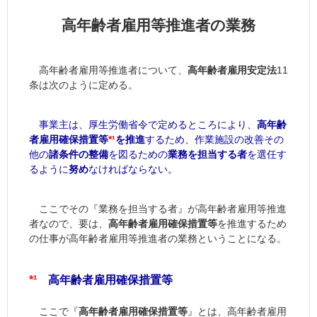
高年齢者雇用等推進者の業務
高年齢者雇用等推進者について、
高年齢者雇用安定法
11
条は次のように定める。
事業主は、厚生労働省令で定めるところにより、
高年齢
者雇用確保措置等
*¹
を推進
するため、作業施設の改善その
他の
諸条件の整備
を図るための
業務を担当する者
を選任す
るように
努め
なければならない。
ここでその『業務を担当する者』が高年齢者雇用等推進
者なので、要は、
高年齢者雇用確保措置等
を推進するため
の仕事が高年齢者雇用等推進者の業務ということになる。
*¹
高年齢者雇用確保措置等
ここで『
高年齢者雇用確保措置等
』とは、高年齢者雇用