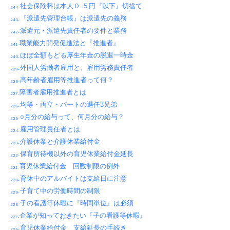
₂₄₄.社会保険料は本人０.５円『以下』切捨て
₂₄₃.『派遣先管理台帳』は派遣先の義務
₂₄₂.派遣元・派遣先責任者の要件と業務
₂₄₁.職業能力開発促進法と『推進者』
₂₄₀.ほぼ全額もどる厚生年金の脱退一時金
₂₃₉.外国人労働者雇用と、雇用労務責任者
₂₃₈.高年齢者雇用等推進者って何？
₂₃₇.障害者雇用推進者とは
₂₃₆.均等・両立・パートの選任3兄弟
₂₃₅.○月分の給与って、何月分の給与？
₂₃₄.雇用管理責任者とは
₂₃₃.介護休業と介護休業給付金
₂₃₂.保育所待機以外の育児休業給付金延長
₂₃₁.育児休業給付金 回数制限の例外
₂₃₀.育休中のアルバイトは支給日に注意
₂₂₉.子育て中の労働時間の制限
₂₂₈.子の看護等休暇に『時間単位』は必須
₂₂₇.企業が知っておきたい『子の看護等休暇』
₂₂₆.育児休業給付金 支給延長の手続き