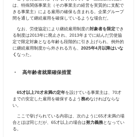
は、特殊関係事業主（その事業主の経営を実質的に支配で
きる事業主）による雇用の確保も含まれる。企業グループ
間を通して継続雇用を確保しているような場合だ。
なお、労使協定により継続雇用制度の
対象者を限定
でき
る制度は2013年に廃止され、2013年までに結んだ労使協
定で限定対象となる年齢も段階的に引き上げられ、例外的
に継続雇用制度から外される方も、
2025年4月以降はいな
く
なった。
・ 高年齢者就業確保措置
65才以上70才未満の定年
を設けている事業主は、70才
までの安定した雇用を確保するよう
務め
なければならな
い。
ここで挙げられている内容は、次のように65才未満の場
合とほぼ同じだが、65才以上の場合は
努力義務
となってい
る。