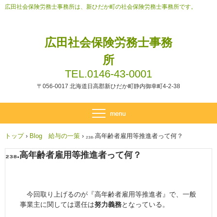
広田社会保険労務士事務所は、新ひだか町の社会保険労務士事務所です。
広田社会保険労務士事務
所
TEL.0146-43-0001
〒056-0017 北海道日高郡新ひだか町静内御幸町4-2-38
トップ
›
Blog 給与の一策
›
₂₃₈.高年齢者雇用等推進者って何？
₂₃₈.高年齢者雇用等推進者って何？
今回取り上げるのが『高年齢者雇用等推進者』で、一般
事業主に関しては選任は
努力義務
となっている。