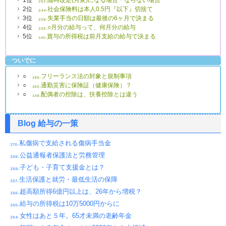
1位
₂₅₂.随時改定(月変)になる場合・ならない場合
2位
₂₄₄.社会保険料は本人0.5円『以下』切捨て
3位
₂₀₈.失業手当の日額は最後の6ヶ月で決まる
4位
₂₃₅.○月分の給与って、何月分の給与
5位
₁₄₀.賞与の所得税は前月支給の給与で決まる
ついでに
○
₁₈₉.フリーランス法の対象と規制事項
○
₁₆₅.通勤災害に保険証（健康保険）？
○
₁₄₈.配偶者の控除は、扶養控除とは違う
Blog 給与の一策
₂₇₀.私傷病で支給される傷病手当金
₂₆₉.公益通報者保護法と労務管理
₂₆₈.子ども・子育て支援金とは？
₂₆₇.生活保護と就労・最低生活の保障
₂₆₆.超高額所得6億円以上は、26年から増税？
₂₆₅.給与の所得税は10万5000円からに
₂₆₄.女性はあと５年。65才未満の老齢年金