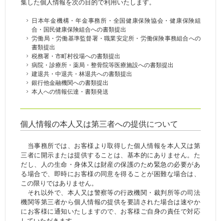
集した個人情報を次の目的で利用いたします。
日本年金機構・年金事務所・全国健康保険協会・健康保険組
合・国民健康保険組合への書類提出
労働局・労働基準監督署・職業安定所・労働保険事務組合への
書類提出
税務署・市町村役場への書類提出
病院・診療所・薬局・整骨院等医療施設への書類提出
建退共・中退共・林退共への書類提出
銀行他金融機関への書類提出
本人への情報伝達・書類発送
個人情報の本人又は第三者への提供について
当事務所では、お客様より取得した個人情報を本人又は第
三者に開示または提供することは、基本的にありません。た
だし、人の生命・身体又は財産の保護のため緊急の必要があ
る場合で、即時にお客様の同意を得ることが困難な場合は、
この限りではありません。
それ以外で、本人又は警察等の行政機関・裁判所等の司法
機関等第三者から個人情報の提供を要請された場合は速やか
にお客様に通知いたしますので、お客様ご自身の責任で対応
していただきます。