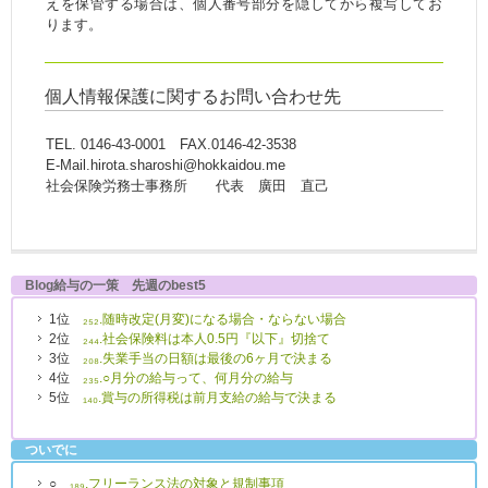
えを保管する場合は、個人番号部分を隠してから複写してお
ります。
個人情報保護に関するお問い合わせ先
TEL. 0146-43-0001 FAX.0146-42-3538
E-Mail.hirota.sharoshi@hokkaidou.me
社会保険労務士事務所 代表 廣田 直己
Blog給与の一策 先週のbest5
1位
₂₅₂.随時改定(月変)になる場合・ならない場合
2位
₂₄₄.社会保険料は本人0.5円『以下』切捨て
3位
₂₀₈.失業手当の日額は最後の6ヶ月で決まる
4位
₂₃₅.○月分の給与って、何月分の給与
5位
₁₄₀.賞与の所得税は前月支給の給与で決まる
ついでに
○
₁₈₉.フリーランス法の対象と規制事項