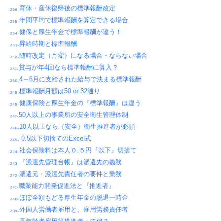
₂₅₆.育休・産休復帰後の標準報酬改定
₂₅₅.年間平均で標準報酬を算定できる場合
₂₅₄.健保と厚生年金で標準報酬が違う！
₂₅₃.昇給時期と標準報酬
₂₅₂.随時改定（月変）になる場合・ならない場合
₂₅₁.賞与が年4回なら標準報酬に算入？
₂₅₀.4～6月に支給された給与で決まる標準報酬
₂₄₉.標準報酬月額は50 or 32通り
₂₄₈.健康保険と厚生年金の『標準報酬』は違う
₂₄₇.50人以上の事業所の安全衛生管理体制
₂₄₆.10人以上なら（安全）衛生推進者が必須
₂₄₅. 0.5以下切捨てのExcel式
₂₄₄.社会保険料は本人０.５円『以下』切捨て
₂₄₃.『派遣先管理台帳』は派遣先の義務
₂₄₂.派遣元・派遣先責任者の要件と業務
₂₄₁.職業能力開発促進法と『推進者』
₂₄₀.ほぼ全額もどる厚生年金の脱退一時金
₂₃₉.外国人労働者雇用と、雇用労務責任者