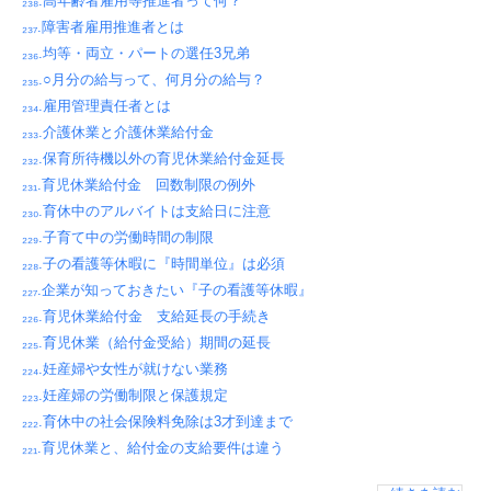
₂₃₈.高年齢者雇用等推進者って何？
₂₃₇.障害者雇用推進者とは
₂₃₆.均等・両立・パートの選任3兄弟
₂₃₅.○月分の給与って、何月分の給与？
₂₃₄.雇用管理責任者とは
₂₃₃.介護休業と介護休業給付金
₂₃₂.保育所待機以外の育児休業給付金延長
₂₃₁.育児休業給付金 回数制限の例外
₂₃₀.育休中のアルバイトは支給日に注意
₂₂₉.子育て中の労働時間の制限
₂₂₈.子の看護等休暇に『時間単位』は必須
₂₂₇.企業が知っておきたい『子の看護等休暇』
₂₂₆.育児休業給付金 支給延長の手続き
₂₂₅.育児休業（給付金受給）期間の延長
₂₂₄.妊産婦や女性が就けない業務
₂₂₃.妊産婦の労働制限と保護規定
₂₂₂.育休中の社会保険料免除は3才到達まで
₂₂₁.育児休業と、給付金の支給要件は違う