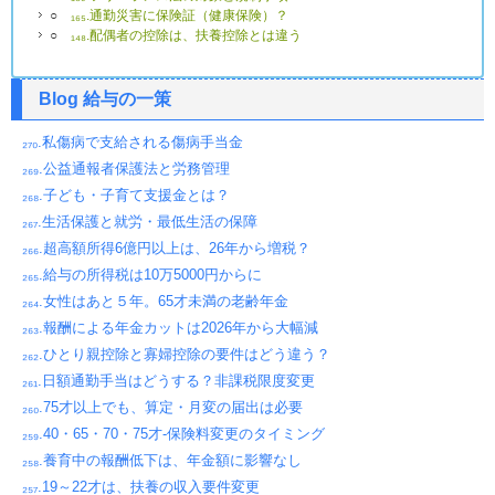
○
₁₆₅.通勤災害に保険証（健康保険）？
○
₁₄₈.配偶者の控除は、扶養控除とは違う
Blog 給与の一策
₂₇₀.私傷病で支給される傷病手当金
₂₆₉.公益通報者保護法と労務管理
₂₆₈.子ども・子育て支援金とは？
₂₆₇.生活保護と就労・最低生活の保障
₂₆₆.超高額所得6億円以上は、26年から増税？
₂₆₅.給与の所得税は10万5000円からに
₂₆₄.女性はあと５年。65才未満の老齢年金
₂₆₃.報酬による年金カットは2026年から大幅減
₂₆₂.ひとり親控除と寡婦控除の要件はどう違う？
₂₆₁.日額通勤手当はどうする？非課税限度変更
₂₆₀.75才以上でも、算定・月変の届出は必要
₂₅₉.40・65・70・75才-保険料変更のタイミング
₂₅₈.養育中の報酬低下は、年金額に影響なし
₂₅₇.19～22才は、扶養の収入要件変更