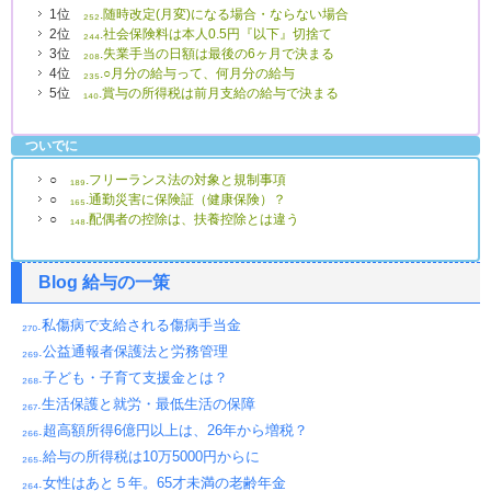
1位
₂₅₂.随時改定(月変)になる場合・ならない場合
2位
₂₄₄.社会保険料は本人0.5円『以下』切捨て
3位
₂₀₈.失業手当の日額は最後の6ヶ月で決まる
4位
₂₃₅.○月分の給与って、何月分の給与
5位
₁₄₀.賞与の所得税は前月支給の給与で決まる
ついでに
○
₁₈₉.フリーランス法の対象と規制事項
○
₁₆₅.通勤災害に保険証（健康保険）？
○
₁₄₈.配偶者の控除は、扶養控除とは違う
Blog 給与の一策
₂₇₀.私傷病で支給される傷病手当金
₂₆₉.公益通報者保護法と労務管理
₂₆₈.子ども・子育て支援金とは？
₂₆₇.生活保護と就労・最低生活の保障
₂₆₆.超高額所得6億円以上は、26年から増税？
₂₆₅.給与の所得税は10万5000円からに
₂₆₄.女性はあと５年。65才未満の老齢年金