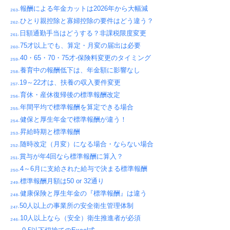
₂₆₃.報酬による年金カットは2026年から大幅減
₂₆₂.ひとり親控除と寡婦控除の要件はどう違う？
₂₆₁.日額通勤手当はどうする？非課税限度変更
₂₆₀.75才以上でも、算定・月変の届出は必要
₂₅₉.40・65・70・75才-保険料変更のタイミング
₂₅₈.養育中の報酬低下は、年金額に影響なし
₂₅₇.19～22才は、扶養の収入要件変更
₂₅₆.育休・産休復帰後の標準報酬改定
₂₅₅.年間平均で標準報酬を算定できる場合
₂₅₄.健保と厚生年金で標準報酬が違う！
₂₅₃.昇給時期と標準報酬
₂₅₂.随時改定（月変）になる場合・ならない場合
₂₅₁.賞与が年4回なら標準報酬に算入？
₂₅₀.4～6月に支給された給与で決まる標準報酬
₂₄₉.標準報酬月額は50 or 32通り
₂₄₈.健康保険と厚生年金の『標準報酬』は違う
₂₄₇.50人以上の事業所の安全衛生管理体制
₂₄₆.10人以上なら（安全）衛生推進者が必須