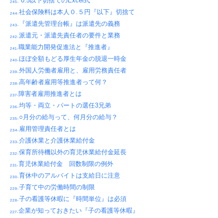
₂₄₅. 0.5以下切捨てのExcel式
₂₄₄.社会保険料は本人０.５円『以下』切捨て
₂₄₃.『派遣先管理台帳』は派遣先の義務
₂₄₂.派遣元・派遣先責任者の要件と業務
₂₄₁.職業能力開発促進法と『推進者』
₂₄₀.ほぼ全額もどる厚生年金の脱退一時金
₂₃₉.外国人労働者雇用と、雇用労務責任者
₂₃₈.高年齢者雇用等推進者って何？
₂₃₇.障害者雇用推進者とは
₂₃₆.均等・両立・パートの選任3兄弟
₂₃₅.○月分の給与って、何月分の給与？
₂₃₄.雇用管理責任者とは
₂₃₃.介護休業と介護休業給付金
₂₃₂.保育所待機以外の育児休業給付金延長
₂₃₁.育児休業給付金 回数制限の例外
₂₃₀.育休中のアルバイトは支給日に注意
₂₂₉.子育て中の労働時間の制限
₂₂₈.子の看護等休暇に『時間単位』は必須
₂₂₇.企業が知っておきたい『子の看護等休暇』