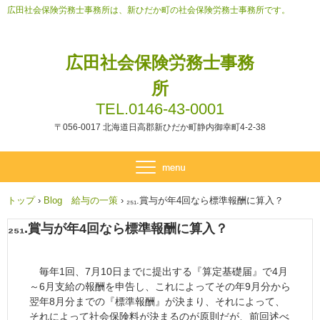
広田社会保険労務士事務所は、新ひだか町の社会保険労務士事務所です。
広田社会保険労務士事務
所
TEL.0146-43-0001
〒056-0017 北海道日高郡新ひだか町静内御幸町4-2-38
トップ
›
Blog 給与の一策
›
₂₅₁.賞与が年4回なら標準報酬に算入？
₂₅₁.賞与が年4回なら標準報酬に算入？
毎年1回、7月10日までに提出する『算定基礎届』で4月
～6月支給の報酬を申告し、これによってその年9月分から
翌年8月分までの『標準報酬』が決まり、それによって、
それによって社会保険料が決まるのが原則だが、前回述べ