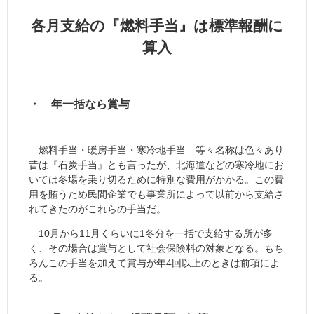
各月支給の『燃料手当』は標準報酬に
算入
・ 年一括なら賞与
燃料手当・暖房手当・寒冷地手当…等々名称は色々あり
昔は『石炭手当』とも言ったが、北海道などの寒冷地にお
いては冬場を乗り切るために特別な費用がかかる。この費
用を賄うため民間企業でも事業所によって以前から支給さ
れてきたのがこれらの手当だ。
10月から11月くらいに1冬分を一括で支給する所が多
く、その場合は賞与として社会保険料の対象となる。もち
ろんこの手当を加えて賞与が年4回以上のときは前項によ
る。