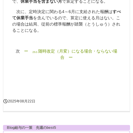
で、
休業手当を含まない月
で算定することになる。
次に、定時決定に関わる4～6月に支給された報酬は
すべ
て休業手当
を含んでいるので、算定に使える月はない。こ
の場合は結局、従前の標準報酬が踏襲（とうしゅう）され
ることになる。
次
ー ₂₅₂.随時改定（月変）になる場合・ならない場
合 ー
2025年08月22日
Blog給与の一策 先週のbest5