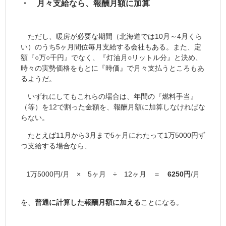
・ 月々支給なら、報酬月額に加算
ただし、暖房が必要な期間（北海道では10月～4月くら
い）のうち5ヶ月間位毎月支給する会社もある。また、定
額『○万○千円』でなく、『灯油月○リットル分』と決め、
時々の実勢価格をもとに『時価』で月々支払うところもあ
るようだ。
いずれにしてもこれらの場合は、年間の『燃料手当』
（等）を12で割った金額を、報酬月額に加算しなければな
らない。
たとえば11月から3月まで5ヶ月にわたって1万5000円ず
つ支給する場合なら、
1万5000円/月 × 5ヶ月 ÷ 12ヶ月 ＝
6250円
/月
を、
普通に計算した報酬月額に加える
ことになる。