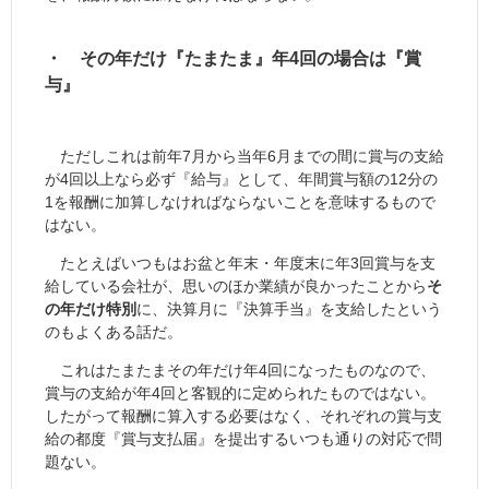
・ その年だけ『たまたま』年4回の場合は『賞
与』
ただしこれは前年7月から当年6月までの間に賞与の支給
が4回以上なら必ず『給与』として、年間賞与額の12分の
1を報酬に加算しなければならないことを意味するもので
はない。
たとえばいつもはお盆と年末・年度末に年3回賞与を支
給している会社が、思いのほか業績が良かったことから
そ
の年だけ特別
に、決算月に『決算手当』を支給したという
のもよくある話だ。
これはたまたまその年だけ年4回になったものなので、
賞与の支給が年4回と客観的に定められたものではない。
したがって報酬に算入する必要はなく、それぞれの賞与支
給の都度『賞与支払届』を提出するいつも通りの対応で問
題ない。