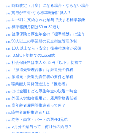
₂₅₂.随時改定（月変）になる場合・ならない場合
₂₅₁.賞与が年4回なら標準報酬に算入？
₂₅₀.4～6月に支給された給与で決まる標準報酬
₂₄₉.標準報酬月額は50 or 32通り
₂₄₈.健康保険と厚生年金の『標準報酬』は違う
₂₄₇.50人以上の事業所の安全衛生管理体制
₂₄₆.10人以上なら（安全）衛生推進者が必須
₂₄₅. 0.5以下切捨てのExcel式
₂₄₄.社会保険料は本人０.５円『以下』切捨て
₂₄₃.『派遣先管理台帳』は派遣先の義務
₂₄₂.派遣元・派遣先責任者の要件と業務
₂₄₁.職業能力開発促進法と『推進者』
₂₄₀.ほぼ全額もどる厚生年金の脱退一時金
₂₃₉.外国人労働者雇用と、雇用労務責任者
₂₃₈.高年齢者雇用等推進者って何？
₂₃₇.障害者雇用推進者とは
₂₃₆.均等・両立・パートの選任3兄弟
₂₃₅.○月分の給与って、何月分の給与？