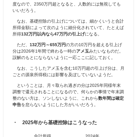
度なので、2350万円超となると、人数的には無視しても
いいだろう。
なお、基礎控除の引上げについては、細かくいうと合計
所得金額によって次のように細分化されていて、たとえば
所得
132万円以内なら47万円の引上げ
になる。
ただ、
132万円～655万円
の方の10万円を超える引上げ
分は2026年1年間で終わる一時の
アメ玉
みたいなものだ。
誤解のもとにならないように一応ここに記しておく。
なお、こうしたアメ玉を含む10万円超の引上げ分は、月
ごとの源泉所得税には影響を及ぼしていないようだ。
ということは、月々取られ過ぎの分は2025年同様年末
調整で還元されることになるので、何らかの事情で年末調
整のない方は、ソンしないように、これから
数年間は確定
申告
を怠らないようにした方がいいだろう。
・ 2025年から基礎控除はこうなった
合計所得 2024年