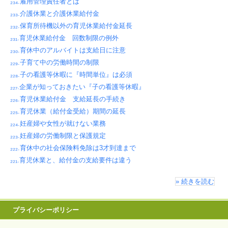
₂₃₄.雇用管理責任者とは
₂₃₃.介護休業と介護休業給付金
₂₃₂.保育所待機以外の育児休業給付金延長
₂₃₁.育児休業給付金 回数制限の例外
₂₃₀.育休中のアルバイトは支給日に注意
₂₂₉.子育て中の労働時間の制限
₂₂₈.子の看護等休暇に『時間単位』は必須
₂₂₇.企業が知っておきたい『子の看護等休暇』
₂₂₆.育児休業給付金 支給延長の手続き
₂₂₅.育児休業（給付金受給）期間の延長
₂₂₄.妊産婦や女性が就けない業務
₂₂₃.妊産婦の労働制限と保護規定
₂₂₂.育休中の社会保険料免除は3才到達まで
₂₂₁.育児休業と、給付金の支給要件は違う
» 続きを読む
プライバシーポリシー