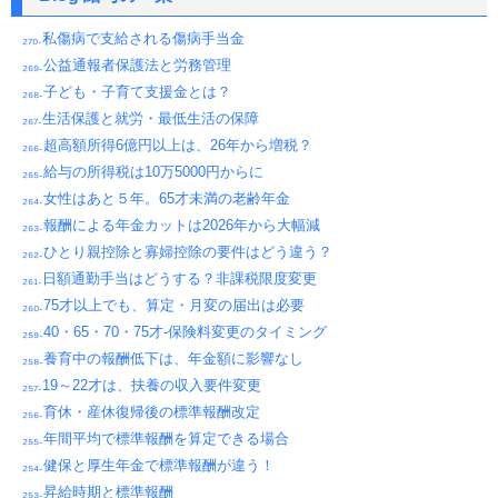
₂₇₀.私傷病で支給される傷病手当金
₂₆₉.公益通報者保護法と労務管理
₂₆₈.子ども・子育て支援金とは？
₂₆₇.生活保護と就労・最低生活の保障
₂₆₆.超高額所得6億円以上は、26年から増税？
₂₆₅.給与の所得税は10万5000円からに
₂₆₄.女性はあと５年。65才未満の老齢年金
₂₆₃.報酬による年金カットは2026年から大幅減
₂₆₂.ひとり親控除と寡婦控除の要件はどう違う？
₂₆₁.日額通勤手当はどうする？非課税限度変更
₂₆₀.75才以上でも、算定・月変の届出は必要
₂₅₉.40・65・70・75才-保険料変更のタイミング
₂₅₈.養育中の報酬低下は、年金額に影響なし
₂₅₇.19～22才は、扶養の収入要件変更
₂₅₆.育休・産休復帰後の標準報酬改定
₂₅₅.年間平均で標準報酬を算定できる場合
₂₅₄.健保と厚生年金で標準報酬が違う！
₂₅₃.昇給時期と標準報酬