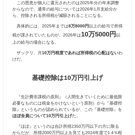
この恩恵が個人に還元されたのは2025年分の年末調整
からなので、通常の給与については2026年1月支給分か
ら、控除される所得税が減額されることになる。
具体的には、2025年までは
8万8000円
以上の給与で所得
10万5000円
税が課されていたものが、2026年は
以
上の給与の場合になる。
ザックリ、月
10万円程度であれば所得税の心配はない
わ
けだ。
基礎控除は10万円引上げ
『生計費非課税の原則』（人間生きていくために最低限
必要なものには税金をかけないという原則）から『基礎控
除』というものが認められているが、この『基礎控除』を
ほぼ全員について10万円引上げ
た。
『ほぼ』というのは合計所得2350万円以下の方に限る
からだが、所得2000万円以上を見ても2024年度で1.4％程