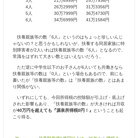
3人 21万6999円 25万7936円
4人 26万2999円 31万3356円
5人 30万7999円 36万4730円
6人 34万6999円 41万1584円
扶養親族等の数『6人』というのはちょっと珍しいんじ
ゃないの？と思うかもしれないが、扶養する同居家族に特
別障害者が2人いれば扶養親族等の数『6人』となるので、
常識をはずれて大きい数とはいえないだろう。
ただ逆に中学生以下のお子さんが6人いても共働きなら
扶養親族等の数は『0人』という場合もあるので、前にも
書いたが『扶養親族等の数』は『扶養親族の数』とはあま
り関係がない。
いずれにしても、今回所得税の控除額が引上げ・底上げ
された影響もあり、『扶養親族等の数』が大きければ月収
が
40万円を超えても『源泉所得税0円！』
ということも起
こり得る。