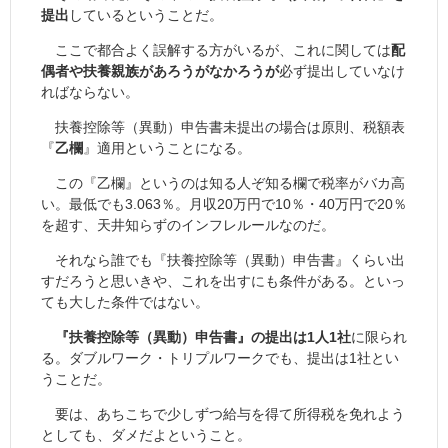
提出
しているということだ。
ここで都合よく誤解する方がいるが、これに関しては
配
偶者や扶養親族があろうがなかろうが
必ず提出していなけ
ればならない。
扶養控除等（異動）申告書未提出の場合は原則、税額表
『
乙欄
』適用ということになる。
この『乙欄』というのは知る人ぞ知る欄で税率がバカ高
い。最低でも3.063％。月収20万円で10％・40万円で20％
を超す、天井知らずのインフレルールなのだ。
それなら誰でも『扶養控除等（異動）申告書』くらい出
すだろうと思いきや、これを出すにも条件がある。といっ
ても大した条件ではない。
『扶養控除等（異動）申告書』の提出は1人1社
に限られ
る。ダブルワーク・トリプルワークでも、提出は1社とい
うことだ。
要は、あちこちで少しずつ給与を得て所得税を免れよう
としても、ダメだよということ。