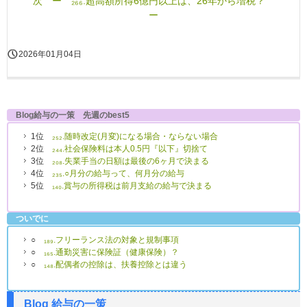
次 ー ₂₆₆.超高額所得6億円以上は、26年から増税？
ー
2026年01月04日
Blog給与の一策 先週のbest5
1位
₂₅₂.随時改定(月変)になる場合・ならない場合
2位
₂₄₄.社会保険料は本人0.5円『以下』切捨て
3位
₂₀₈.失業手当の日額は最後の6ヶ月で決まる
4位
₂₃₅.○月分の給与って、何月分の給与
5位
₁₄₀.賞与の所得税は前月支給の給与で決まる
ついでに
○
₁₈₉.フリーランス法の対象と規制事項
○
₁₆₅.通勤災害に保険証（健康保険）？
○
₁₄₈.配偶者の控除は、扶養控除とは違う
Blog 給与の一策