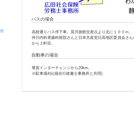
バスの場合
場合
高校通りバス停下車。晃月旅館交差点より北に１００ｍ。
仲川内科胃腸科医院さんと日本共産党日高地区委員会さん
から２軒目。
酬
自動車の場合
厚賀インターチェンジから20km。
※駐車場4台(扇谷行政書士事務所と共同)