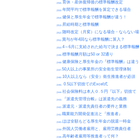
₂₅₆.育休・産休復帰後の標準報酬改定
₂₅₅.年間平均で標準報酬を算定できる場合
₂₅₄.健保と厚生年金で標準報酬が違う！
₂₅₃.昇給時期と標準報酬
₂₅₂.随時改定（月変）になる場合・ならない
₂₅₁.賞与が年4回なら標準報酬に算入？
₂₅₀.4～6月に支給された給与で決まる標準報
₂₄₉.標準報酬月額は50 or 32通り
₂₄₈.健康保険と厚生年金の『標準報酬』は違う
₂₄₇.50人以上の事業所の安全衛生管理体制
₂₄₆.10人以上なら（安全）衛生推進者が必須
₂₄₅. 0.5以下切捨てのExcel式
₂₄₄.社会保険料は本人０.５円『以下』切捨て
₂₄₃.『派遣先管理台帳』は派遣先の義務
₂₄₂.派遣元・派遣先責任者の要件と業務
₂₄₁.職業能力開発促進法と『推進者』
₂₄₀.ほぼ全額もどる厚生年金の脱退一時金
₂₃₉.外国人労働者雇用と、雇用労務責任者
₂₃₈.高年齢者雇用等推進者って何？