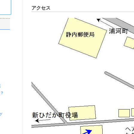
アクセス
減
う？
グ