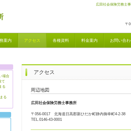
広田社会保険労務士事
所
〒0
務案内
アクセス
各種資料
料金案内
お問い合わ
アクセス
ない場合
捨て
まる
周辺地図
決まる
広田社会保険労務士事務所
〒056-0017 北海道日高郡新ひだか町静内御幸町4-2-38
TEL.0146-43-0001