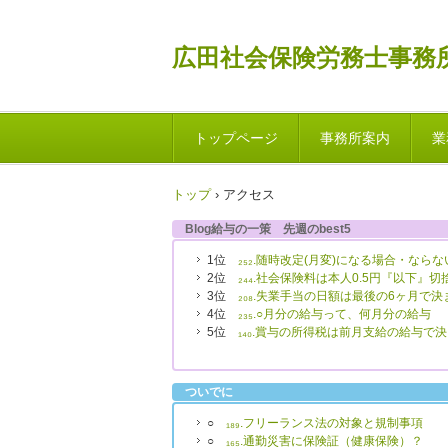
広田社会保険労務士事務
トップページ
事務所案内
業
トップ
›
アクセス
Blog給与の一策 先週のbest5
1位
₂₅₂.随時改定(月変)になる場合・なら
2位
₂₄₄.社会保険料は本人0.5円『以下』切
3位
₂₀₈.失業手当の日額は最後の6ヶ月で決
4位
₂₃₅.○月分の給与って、何月分の給与
5位
₁₄₀.賞与の所得税は前月支給の給与で
ついでに
○
₁₈₉.フリーランス法の対象と規制事項
○
₁₆₅.通勤災害に保険証（健康保険）？