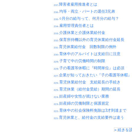
₂₃₇.障害者雇用推進者とは
₂₃₆.均等・両立・パートの選任3兄弟
₂₃₅.○月分の給与って、何月分の給与？
₂₃₄.雇用管理責任者とは
₂₃₃.介護休業と介護休業給付金
₂₃₂.保育所待機以外の育児休業給付金延長
₂₃₁.育児休業給付金 回数制限の例外
₂₃₀.育休中のアルバイトは支給日に注意
₂₂₉.子育て中の労働時間の制限
₂₂₈.子の看護等休暇に『時間単位』は必須
₂₂₇.企業が知っておきたい『子の看護等休暇』
₂₂₆.育児休業給付金 支給延長の手続き
₂₂₅.育児休業（給付金受給）期間の延長
₂₂₄.妊産婦や女性が就けない業務
₂₂₃.妊産婦の労働制限と保護規定
₂₂₂.育休中の社会保険料免除は3才到達まで
₂₂₁.育児休業と、給付金の支給要件は違う
» 続きを