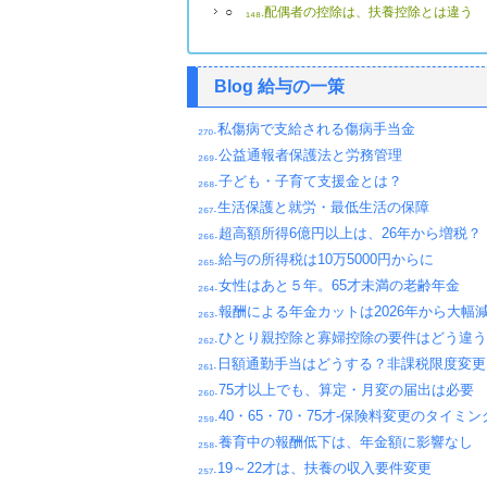
○
₁₄₈.配偶者の控除は、扶養控除とは違う
Blog 給与の一策
₂₇₀.私傷病で支給される傷病手当金
₂₆₉.公益通報者保護法と労務管理
₂₆₈.子ども・子育て支援金とは？
₂₆₇.生活保護と就労・最低生活の保障
₂₆₆.超高額所得6億円以上は、26年から増税？
₂₆₅.給与の所得税は10万5000円からに
₂₆₄.女性はあと５年。65才未満の老齢年金
₂₆₃.報酬による年金カットは2026年から大幅
₂₆₂.ひとり親控除と寡婦控除の要件はどう違
₂₆₁.日額通勤手当はどうする？非課税限度変更
₂₆₀.75才以上でも、算定・月変の届出は必要
₂₅₉.40・65・70・75才-保険料変更のタイミン
₂₅₈.養育中の報酬低下は、年金額に影響なし
₂₅₇.19～22才は、扶養の収入要件変更