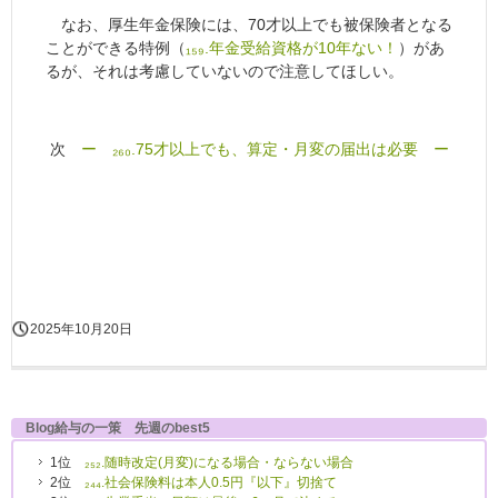
なお、厚生年金保険には、70才以上でも被保険者となる
ことができる特例（
₁₅₉.年金受給資格が10年ない！
）があ
るが、それは考慮していないので注意してほしい。
次
ー ₂₆₀.75才以上でも、算定・月変の届出は必要 ー
2025年10月20日
Blog給与の一策 先週のbest5
1位
₂₅₂.随時改定(月変)になる場合・ならない場合
2位
₂₄₄.社会保険料は本人0.5円『以下』切捨て