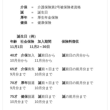
介保
＝ 介護保険第2号被保険者資格
誕
＝ 誕生日
厚年
＝ 厚生年金保険
健保
＝ 健康保険
誕生日（例）
年齢
社会保険
加入期間
保険料徴収
11月1日
11月2～30日
40才
介保
加入
誕
前日から
誕
前日の月分から
10月分から 11月分から
65才
介保
喪失
誕
前々日まで
誕
前日の前月分まで
9月分まで 10月分まで
70才
厚年
脱退
誕
前々日まで
誕
前日の前月分まで
9月分まで 10月分まで
75才
健保
脱退
誕
前日まで
誕
の前月分まで
10月分まで 10月分まで