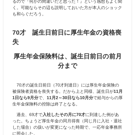
るので『何かの間違いだと思った！』という感想もよく聞
く。可能ならその辺も説明しておいた方が本人のショック
も和らぐだろう。
70才 誕生日前日に厚生年金の資格喪
失
厚生年金保険料は、誕生日前日の前月
分まで
70才の誕生日前日（70才到達日）には厚生年金保険の
被保険者資格を喪失する。だから上と同様、誕生日が
11月
1日なら9月分
で、
11月2～30日なら10月分
で給与からの厚
生年金保険料の控除は終了となる。
過去、69才で
入社したその月に70才
に到達した例があ
った。ちょうど厚生年金の同月得喪（同じ月に入社・退社
した場合）の扱いが変更になった時期で、一応年金事務所
に照会した。