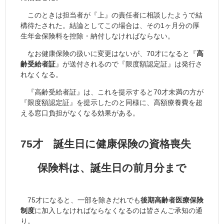
このときは担当者が『上』の責任者に相談したようで結
構待たされた。結論としてこの場合は、その1ヶ月分の厚
生年金保険料を控除・納付しなければならない。
なお健康保険の扱いに変更はないが、70才になると『
高
齢受給者証
』が送付されるので『限度額認定証』は発行さ
れなくなる。
『高齢受給者証』は、これを提示すると70才未満の方が
『限度額認定証』を提示したのと同様に、高額療養費を超
える窓口負担がなくなる効果がある。
75才 誕生日に健康保険の資格喪失
保険料は、誕生日の前月分まで
75才になると、一部を除きだれでも
後期高齢者医療保険
制度
に加入しなければならなくなるのは皆さんご承知の通
り。