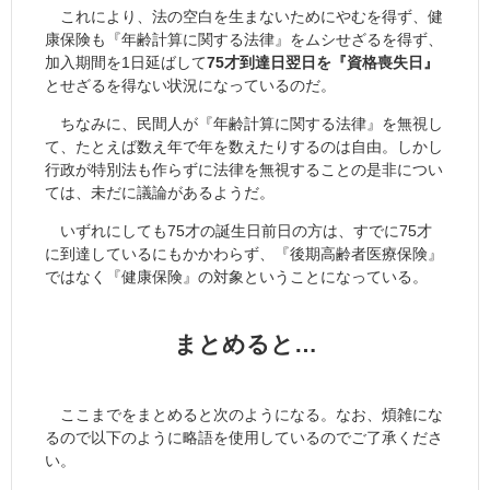
これにより、法の空白を生まないためにやむを得ず、健
康保険も『年齢計算に関する法律』をムシせざるを得ず、
加入期間を1日延ばして
75才到達日翌日を『資格喪失日』
とせざるを得ない状況になっているのだ。
ちなみに、民間人が『年齢計算に関する法律』を無視し
て、たとえば数え年で年を数えたりするのは自由。しかし
行政が特別法も作らずに法律を無視することの是非につい
ては、未だに議論があるようだ。
いずれにしても75才の誕生日前日の方は、すでに75才
に到達しているにもかかわらず、『後期高齢者医療保険』
ではなく『健康保険』の対象ということになっている。
まとめると…
ここまでをまとめると次のようになる。なお、煩雑にな
るので以下のように略語を使用しているのでご了承くださ
い。