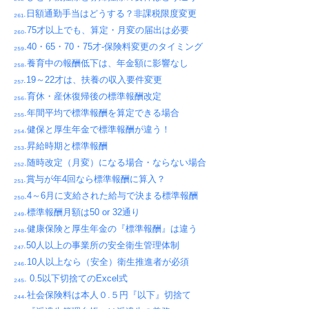
₂₆₁.日額通勤手当はどうする？非課税限度変更
₂₆₀.75才以上でも、算定・月変の届出は必要
₂₅₉.40・65・70・75才-保険料変更のタイミング
₂₅₈.養育中の報酬低下は、年金額に影響なし
₂₅₇.19～22才は、扶養の収入要件変更
₂₅₆.育休・産休復帰後の標準報酬改定
₂₅₅.年間平均で標準報酬を算定できる場合
₂₅₄.健保と厚生年金で標準報酬が違う！
₂₅₃.昇給時期と標準報酬
₂₅₂.随時改定（月変）になる場合・ならない場合
₂₅₁.賞与が年4回なら標準報酬に算入？
₂₅₀.4～6月に支給された給与で決まる標準報酬
₂₄₉.標準報酬月額は50 or 32通り
₂₄₈.健康保険と厚生年金の『標準報酬』は違う
₂₄₇.50人以上の事業所の安全衛生管理体制
₂₄₆.10人以上なら（安全）衛生推進者が必須
₂₄₅. 0.5以下切捨てのExcel式
₂₄₄.社会保険料は本人０.５円『以下』切捨て