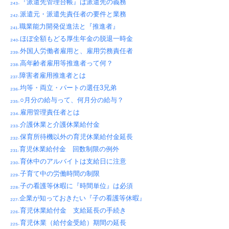
₂₄₃.『派遣先管理台帳』は派遣先の義務
₂₄₂.派遣元・派遣先責任者の要件と業務
₂₄₁.職業能力開発促進法と『推進者』
₂₄₀.ほぼ全額もどる厚生年金の脱退一時金
₂₃₉.外国人労働者雇用と、雇用労務責任者
₂₃₈.高年齢者雇用等推進者って何？
₂₃₇.障害者雇用推進者とは
₂₃₆.均等・両立・パートの選任3兄弟
₂₃₅.○月分の給与って、何月分の給与？
₂₃₄.雇用管理責任者とは
₂₃₃.介護休業と介護休業給付金
₂₃₂.保育所待機以外の育児休業給付金延長
₂₃₁.育児休業給付金 回数制限の例外
₂₃₀.育休中のアルバイトは支給日に注意
₂₂₉.子育て中の労働時間の制限
₂₂₈.子の看護等休暇に『時間単位』は必須
₂₂₇.企業が知っておきたい『子の看護等休暇』
₂₂₆.育児休業給付金 支給延長の手続き
₂₂₅.育児休業（給付金受給）期間の延長