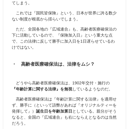
てしまう。
これでは『国民皆保険』という、日本が世界に誇る数少
ない制度が根底から揺らいでしまう。
ただ、全国各地の『広域連合』も、高齢者医療確保法の
下に活動しているので、『保険加入日』という重大な点
で、この法律に反して勝手に加入日を1日遅らせているわ
けではない。
・ 高齢者医療確保法は、法律をムシ？
どうやら高齢者医療確保法は、1902年交付・施行の
『年齢計算に関する法律』を無視
しているようなのだ。
高齢者医療確保法は『年齢計算に関する法律』を適用せ
ず、勝手に（といって語弊があれば『オリジナルティーを
発揮して』）
誕生日を年齢加算日
としている。親分がそう
なると、全国の『広域連合』も右にならえとなるのは当然
だろう。