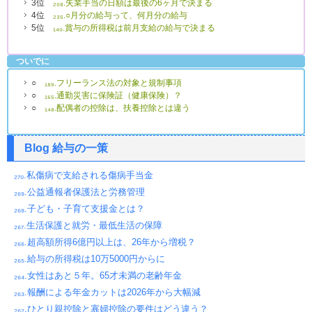
3位
₂₀₈.失業手当の日額は最後の6ヶ月で決まる
4位
₂₃₅.○月分の給与って、何月分の給与
5位
₁₄₀.賞与の所得税は前月支給の給与で決まる
ついでに
○
₁₈₉.フリーランス法の対象と規制事項
○
₁₆₅.通勤災害に保険証（健康保険）？
○
₁₄₈.配偶者の控除は、扶養控除とは違う
Blog 給与の一策
₂₇₀.私傷病で支給される傷病手当金
₂₆₉.公益通報者保護法と労務管理
₂₆₈.子ども・子育て支援金とは？
₂₆₇.生活保護と就労・最低生活の保障
₂₆₆.超高額所得6億円以上は、26年から増税？
₂₆₅.給与の所得税は10万5000円からに
₂₆₄.女性はあと５年。65才未満の老齢年金
₂₆₃.報酬による年金カットは2026年から大幅減
₂₆₂.ひとり親控除と寡婦控除の要件はどう違う？