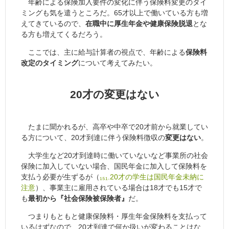
年齢による保険加入要件の変化に伴う保険料変更のタイ
ミングも気を遣うところだ。65才以上で働いている方も増
えてきているので、
在職中に厚生年金や健康保険脱退
とな
る方も増えてくるだろう。
ここでは、主に給与計算者の視点で、年齢による
保険料
改定のタイミング
について考えてみたい。
20才の変更はない
たまに聞かれるが、高卒や中卒で20才前から就業してい
る方について、20才到達に伴う保険料徴収の
変更はない
。
大学生など20才到達時に働いていないなど事業所の社会
保険に加入していない場合、国民年金に加入して保険料を
支払う必要が生ずるが（
₁₅₁.20才の学生は国民年金未納に
注意
）、事業主に雇用されている場合は18才でも15才で
も
最初から『社会保険被保険者』
だ。
つまりもともと健康保険料・厚生年金保険料を支払って
いるはずなので、20才到達で何か扱いが変わることはな