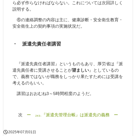
ら必ず作らなければならない。これについては次回詳しく
説明する。
⑥の連絡調整の内容は主に、健康診断・安全衛生教育・
安全衛生上の契約事項の実施状況だ。
・ 派遣先責任者講習
『派遣先責任者講習』というものもあり、厚労省は『派
遣先責任者に受講させることが
望ましい
』としているの
で、義務ではないが職務をしっかり果たすためには受講を
考えるのもいい。
講習はおおむね3～5時間程度のようだ。
次
ー ₂₄₃.『派遣先管理台帳』は派遣先の義務 ー
2025年07月01日