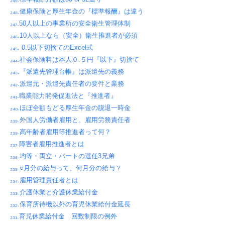
₂₄₈.健康保険と厚生年金の『標準報酬』は違う
₂₄₇.50人以上の事業所の安全衛生管理体制
₂₄₆.10人以上なら（安全）衛生推進者が必須
₂₄₅. 0.5以下切捨てのExcel式
₂₄₄.社会保険料は本人０.５円『以下』切捨て
₂₄₃.『派遣先管理台帳』は派遣先の義務
₂₄₂.派遣元・派遣先責任者の要件と業務
₂₄₁.職業能力開発促進法と『推進者』
₂₄₀.ほぼ全額もどる厚生年金の脱退一時金
₂₃₉.外国人労働者雇用と、雇用労務責任者
₂₃₈.高年齢者雇用等推進者って何？
₂₃₇.障害者雇用推進者とは
₂₃₆.均等・両立・パートの選任3兄弟
₂₃₅.○月分の給与って、何月分の給与？
₂₃₄.雇用管理責任者とは
₂₃₃.介護休業と介護休業給付金
₂₃₂.保育所待機以外の育児休業給付金延長
₂₃₁.育児休業給付金 回数制限の例外