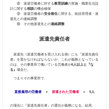
⑧ 派遣労働者に対する
教育訓練
の実施・職業生活設
計に関する
相談
の機会確保
⑨ 派遣労働者の
安全衛生
に関する、統括管理者・派
遣先との連絡調整
⑩ その他派遣先との
連絡調整
派遣先責任者
派遣先（派遣労働者を受け入れる側）にも『派遣先責任
者』を置かなければならないが、これが義務となっている
のは、その事業所で働いている労働者が
6人以上
と『な
る』
場合だ。
つまりその事業所で、
直接雇用の労働者
＋
派遣された労働者
＞
5人
の場合に『派遣先責任者』の選任が義務になる。結局、