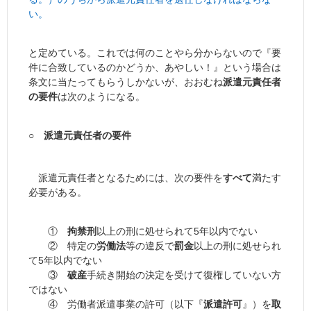
い。
と定めている。これでは何のことやら分からないので『要
件に合致しているのかどうか、あやしい！』という場合は
条文に当たってもらうしかないが、おおむね
派遣元責任者
の要件
は次のようになる。
○ 派遣元責任者の要件
派遣元責任者となるためには、次の要件を
すべて
満たす
必要がある。
①
拘禁刑
以上の刑に処せられて5年以内でない
② 特定の
労働法
等の違反で
罰金
以上の刑に処せられ
て5年以内でない
③
破産
手続き開始の決定を受けて復権していない方
ではない
④ 労働者派遣事業の許可（以下『
派遣許可
』）を
取