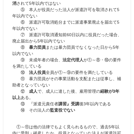
消
されて5年以内ではない
⑤ 本人が役員だった法人が派遣許可を取消されて5
年以内でない
⑥ 派遣許可取消処分までに派遣事業廃止を届出て5
年以内でない
⑦ 派遣許可取消通知前60日以内に役員だった場合、
廃止届出から5年以内でない
⑧
暴力団員
または暴力団員でなくなった日から5年
以内でない
⑨ 未成年者の場合、
法定代理人
が①～⑧・⑩の要件
を満たしている
⑩
法人役員
全員が①～⑨の要件を満たしている
⑪ 暴力団員がその事業活動を支配または従事し、補
助者となっていない
⑫
成人
で、成人に達した後、雇用管理の
経験が3年
以上
ある。
⑬ 『派遣元責任者
講習』受講
後3年以内である
⑭ その法人の
監査役でない
①～⑪は他の法律でもよく見られるもので、過去5年以
内に受刑・破産したか、役員となっていた法人が派遣許可