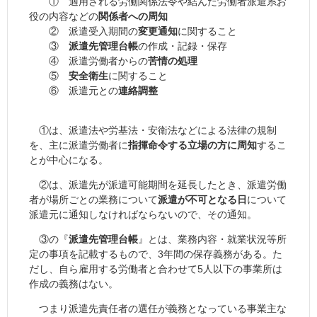
① 適用される労働関係法令や結んだ労働者派遣系お
役の内容などの
関係者への周知
② 派遣受入期間の
変更通知
に関すること
③
派遣先管理台帳
の作成・記録・保存
④ 派遣労働者からの
苦情の処理
⑤
安全衛生
に関すること
⑥ 派遣元との
連絡調整
①は、派遣法や労基法・安衛法などによる法律の規制
を、主に派遣労働者に
指揮命令する立場の方に周知
するこ
とが中心になる。
②は、派遣先が派遣可能期間を延長したとき、派遣労働
者が場所ごとの業務について
派遣が不可となる日
について
派遣元に通知しなければならないので、その通知。
③の『
派遣先管理台帳
』とは、業務内容・就業状況等所
定の事項を記載するもので、3年間の保存義務がある。た
だし、自ら雇用する労働者と合わせて5人以下の事業所は
作成の義務はない。
つまり派遣先責任者の選任が義務となっている事業主な