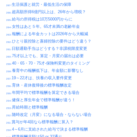
₂₆₇.生活保護と就労・最低生活の保障
₂₆₆.超高額所得6億円以上は、26年から増税？
₂₆₅.給与の所得税は10万5000円からに
₂₆₄.女性はあと５年。65才未満の老齢年金
₂₆₃.報酬による年金カットは2026年から大幅減
₂₆₂.ひとり親控除と寡婦控除の要件はどう違う？
₂₆₁.日額通勤手当はどうする？非課税限度変更
₂₆₀.75才以上でも、算定・月変の届出は必要
₂₅₉.40・65・70・75才-保険料変更のタイミング
₂₅₈.養育中の報酬低下は、年金額に影響なし
₂₅₇.19～22才は、扶養の収入要件変更
₂₅₆.育休・産休復帰後の標準報酬改定
₂₅₅.年間平均で標準報酬を算定できる場合
₂₅₄.健保と厚生年金で標準報酬が違う！
₂₅₃.昇給時期と標準報酬
₂₅₂.随時改定（月変）になる場合・ならない場合
₂₅₁.賞与が年4回なら標準報酬に算入？
₂₅₀.4～6月に支給された給与で決まる標準報酬
₂₄₉.標準報酬月額は50 or 32通り