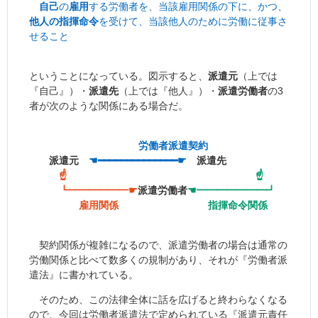
自己
の
雇用
する労働者を、当該雇用関係の下に、かつ、
他人の指揮命令
を受けて、当該他人のために労働に従事さ
せること
ということになっている。図示すると、
派遣元
（上では
『自己』）・
派遣先
（上では『他人』）・
派遣労働者
の3
者が次のような関係にある場合だ。
労働者派遣契約
派遣元
☚━━━━━━━━━━━━━━☛
派遣先
☝
☝
┗━━━━━━☛
派遣労働者
☚━━━━━━━┛
雇用関係
指揮命令関係
契約関係が複雑になるので、派遣労働者の場合は通常の
労働関係と比べて数多くの規制があり、それが『労働者派
遣法』に書かれている。
そのため、この法律全体に話を広げると終わらなくなる
ので、今回は労働者派遣法で定められている『派遣元責任