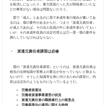
を取消しになったり、暴力団員だった方が関係者にいたな
どの事実がない場合は問題ないだろう。
⑫で『成人』とあるのに⑨で未成年者の場合が書いてあ
るのは、⑩の要件があるからだ。つまり『派遣元責任者』
が成人であれば、その法人役員の中に未成年者がいてもい
いが、その未成年役員の法定代理人は①～⑧・⑩の要件を
満たしていなければならない。
・ 派遣元責任者講習は必修
⑬の『派遣元責任者講習』というのは、派遣元責任者は
相当の法律知識や実務上の要点が分かっていないと勤まら
ないので、そうした知識等を身に付けるための講習だ。内
容はほぼ次のようなものになっているようだ。
○ 労働者派遣法
○ 労働者派遣事業運営の状況
○ 派遣元責任者の職務遂行上の留意点
○ 労働基準法の適用に関する特例