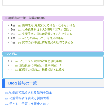
Blog給与の一策 先週のbest5
1位
₂₅₂.随時改定(月変)になる場合・ならない場合
2位
₂₄₄.社会保険料は本人0.5円『以下』切捨て
3位
₂₀₈.失業手当の日額は最後の6ヶ月で決まる
4位
₂₃₅.○月分の給与って、何月分の給与
5位
₁₄₀.賞与の所得税は前月支給の給与で決まる
ついでに
○
₁₈₉.フリーランス法の対象と規制事項
○
₁₆₅.通勤災害に保険証（健康保険）？
○
₁₄₈.配偶者の控除は、扶養控除とは違う
Blog 給与の一策
₂₇₀.私傷病で支給される傷病手当金
₂₆₉.公益通報者保護法と労務管理
₂₆₈.子ども・子育て支援金とは？