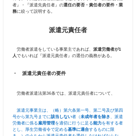
者』・『派遣先責任者』の
選任の要否・責任者の要件・業
務
に絞って説明する。
派遣元責任者
労働者派遣をしている事業主であれば、
派遣労働者が1
人
でもいれば『派遣元責任者』の選任の義務がある。
・ 派遣元責任者の要件
労働者派遣法第36条では、派遣元責任者について、
派遣元事業主は、（略）第六条第一号、第二号及び第四
号から第九号までに
該当しない
者（
未成年者を除き
、派遣
労働者に係る
雇用管理
を適切に行うに足る
能力
を有する者
とし、厚生労働省令で定める
基準に適合
するものに限
る。）のうちから派遣元責任者を選任しなければならな