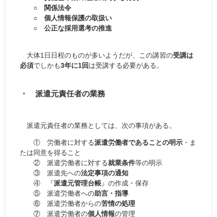
○ 関係法令
○ 個人情報保護の取扱い
○ 公正な採用選考の推進
大体1日日程のものが多いようだが、この講習の
受講は
必須
でしかも
3年に1回
は受講する必要がある。
・ 派遣元責任者の業務
派遣元責任者の業務としては、次の事項がある。
① 労働者に対する
派遣労働者であることの明示
・ま
たは同意を得ること
② 派遣労働者に対する
就業条件
等の明示
③ 派遣先への
法定事項の通知
④ 『
派遣元管理台帳
』の作成・保存
⑤ 派遣労働者への
助言・指導
⑥ 派遣労働者からの
苦情の処理
⑦ 派遣労働者の
個人情報
の管理