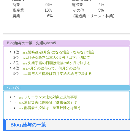
商業 23% 清掃業 4%
畜産業 13% その他 5%
農業 6% (製造業・リース・林業)
Blog給与の一策 先週のbest5
1位
₂₅₂.随時改定(月変)になる場合・ならない場合
2位
₂₄₄.社会保険料は本人0.5円『以下』切捨て
3位
₂₀₈.失業手当の日額は最後の6ヶ月で決まる
4位
₂₃₅.○月分の給与って、何月分の給与
5位
₁₄₀.賞与の所得税は前月支給の給与で決まる
ついでに
○
₁₈₉.フリーランス法の対象と規制事項
○
₁₆₅.通勤災害に保険証（健康保険）？
○
₁₄₈.配偶者の控除は、扶養控除とは違う
Blog 給与の一策