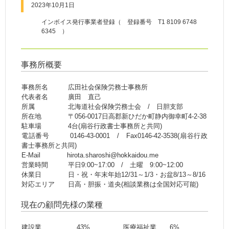
2023年10月1日
インボイス発行事業者登録（ 登録番号 T1 8109 6748
6345 ）
事務所概要
事務所名 広田社会保険労務士事務所
代表者名 廣田 直己
所属 北海道社会保険労務士会 / 日胆支部
所在地 〒056-0017日高郡新ひだか町静内御幸町4-2-38
駐車場 4台(扇谷行政書士事務所と共同)
電話番号 0146-43-0001 / Fax0146-42-3538(扇谷行政
書士事務所と共同)
E-Mail hirota.sharoshi@hokkaidou.me
営業時間 平日9:00~17:00 / 土曜 9:00~12:00
休業日 日・祝・年末年始12/31～1/3・お盆8/13～8/16
対応エリア 日高・胆振・道央(相談業務は全国対応可能)
現在の顧問先様の業種
建設業 43% 医療福祉業 6%