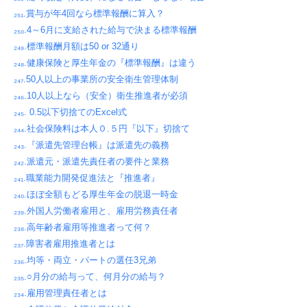
₂₅₁.賞与が年4回なら標準報酬に算入？
₂₅₀.4～6月に支給された給与で決まる標準報酬
₂₄₉.標準報酬月額は50 or 32通り
₂₄₈.健康保険と厚生年金の『標準報酬』は違う
₂₄₇.50人以上の事業所の安全衛生管理体制
₂₄₆.10人以上なら（安全）衛生推進者が必須
₂₄₅. 0.5以下切捨てのExcel式
₂₄₄.社会保険料は本人０.５円『以下』切捨て
₂₄₃.『派遣先管理台帳』は派遣先の義務
₂₄₂.派遣元・派遣先責任者の要件と業務
₂₄₁.職業能力開発促進法と『推進者』
₂₄₀.ほぼ全額もどる厚生年金の脱退一時金
₂₃₉.外国人労働者雇用と、雇用労務責任者
₂₃₈.高年齢者雇用等推進者って何？
₂₃₇.障害者雇用推進者とは
₂₃₆.均等・両立・パートの選任3兄弟
₂₃₅.○月分の給与って、何月分の給与？
₂₃₄.雇用管理責任者とは