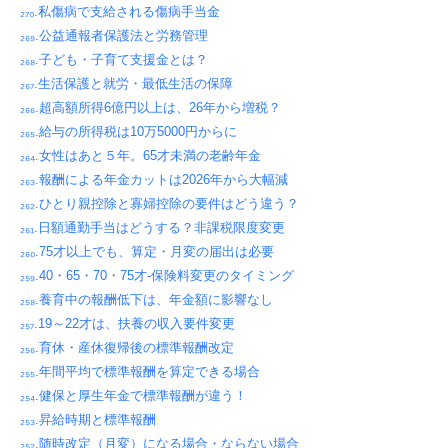
₂₇₀.私傷病で支給される傷病手当金
₂₆₉.公益通報者保護法と労務管理
₂₆₈.子ども・子育て支援金とは？
₂₆₇.生活保護と就労・最低生活の保障
₂₆₆.超高額所得6億円以上は、26年から増税？
₂₆₅.給与の所得税は10万5000円からに
₂₆₄.女性はあと５年。65才未満の老齢年金
₂₆₃.報酬による年金カットは2026年から大幅減
₂₆₂.ひとり親控除と寡婦控除の要件はどう違う？
₂₆₁.日額通勤手当はどうする？非課税限度変更
₂₆₀.75才以上でも、算定・月変の届出は必要
₂₅₉.40・65・70・75才-保険料変更のタイミング
₂₅₈.養育中の報酬低下は、年金額に影響なし
₂₅₇.19～22才は、扶養の収入要件変更
₂₅₆.育休・産休復帰後の標準報酬改定
₂₅₅.年間平均で標準報酬を算定できる場合
₂₅₄.健保と厚生年金で標準報酬が違う！
₂₅₃.昇給時期と標準報酬
₂₅₂.随時改定（月変）になる場合・ならない場合