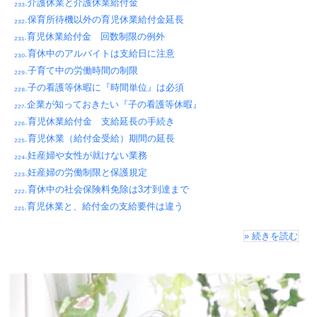
₂₃₃.介護休業と介護休業給付金
₂₃₂.保育所待機以外の育児休業給付金延長
₂₃₁.育児休業給付金 回数制限の例外
₂₃₀.育休中のアルバイトは支給日に注意
₂₂₉.子育て中の労働時間の制限
₂₂₈.子の看護等休暇に『時間単位』は必須
₂₂₇.企業が知っておきたい『子の看護等休暇』
₂₂₆.育児休業給付金 支給延長の手続き
₂₂₅.育児休業（給付金受給）期間の延長
₂₂₄.妊産婦や女性が就けない業務
₂₂₃.妊産婦の労働制限と保護規定
₂₂₂.育休中の社会保険料免除は3才到達まで
₂₂₁.育児休業と、給付金の支給要件は違う
» 続きを読む